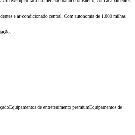
. Um exemplar raro no mercado náutico brasileiro, com acabamentos
endentes e ar-condicionado central. Com autonomia de 1.800 milhas
tação.
nçado
Equipamentos de entretenimento premium
Equipamentos de