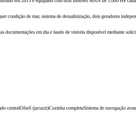
construído em 2015 e equipado com dois motores MAN de 1.000 HP cada
quer condição de mar, sistema de dessalinização, dois geradores indep
as documentações em dia e laudo de vistoria disponível mediante solici
do central
Ofurô (jacuzzi)
Cozinha completa
Sistema de navegação ava