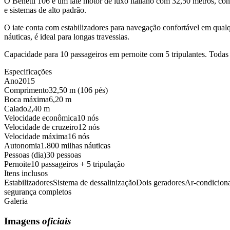
O Benetti 106 é um iate motor de luxo italiano com 32,50 metros, 
e sistemas de alto padrão.
O iate conta com estabilizadores para navegação confortável em qual
náuticas, é ideal para longas travessias.
Capacidade para 10 passageiros em pernoite com 5 tripulantes. Todas 
Especificações
Ano
2015
Comprimento
32,50 m (106 pés)
Boca máxima
6,20 m
Calado
2,40 m
Velocidade econômica
10 nós
Velocidade de cruzeiro
12 nós
Velocidade máxima
16 nós
Autonomia
1.800 milhas náuticas
Pessoas (dia)
30 pessoas
Pernoite
10 passageiros + 5 tripulação
Itens inclusos
Estabilizadores
Sistema de dessalinização
Dois geradores
Ar-condiciona
segurança completos
Galeria
Imagens
oficiais