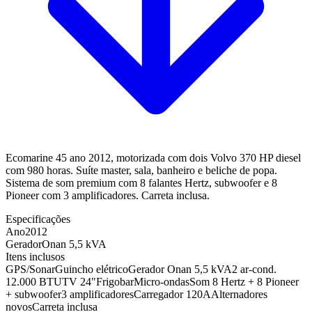
Ecomarine 45 ano 2012, motorizada com dois Volvo 370 HP diesel
com 980 horas. Suíte master, sala, banheiro e beliche de popa.
Sistema de som premium com 8 falantes Hertz, subwoofer e 8
Pioneer com 3 amplificadores. Carreta inclusa.
Especificações
Ano
2012
Gerador
Onan 5,5 kVA
Itens inclusos
GPS/Sonar
Guincho elétrico
Gerador Onan 5,5 kVA
2 ar-cond.
12.000 BTU
TV 24"
Frigobar
Micro-ondas
Som 8 Hertz + 8 Pioneer
+ subwoofer
3 amplificadores
Carregador 120A
Alternadores
novos
Carreta inclusa