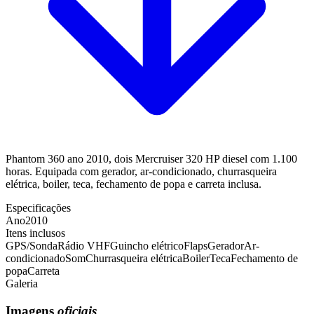
Phantom 360 ano 2010, dois Mercruiser 320 HP diesel com 1.100
horas. Equipada com gerador, ar-condicionado, churrasqueira
elétrica, boiler, teca, fechamento de popa e carreta inclusa.
Especificações
Ano
2010
Itens inclusos
GPS/Sonda
Rádio VHF
Guincho elétrico
Flaps
Gerador
Ar-
condicionado
Som
Churrasqueira elétrica
Boiler
Teca
Fechamento de
popa
Carreta
Galeria
Imagens
oficiais