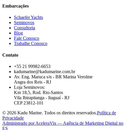
Embarcações
Schaefer Yachts
Seminovos
Consultoria
Blog
Fale Conosco
Trabalhe Conosco
Contato
+55 21 99982-6653
kadumarine@kadumarine.com.br
Av. Eng. Maruca s/n - BR Marina Verolme
Angra dos Reis - RJ
Loja Seminovos:
Km 18,5, Rod. Rio-Santos
Vila Ibirapitanga - Itaguaí - RJ
CEP 23812-101
© 2026 Kadu Marine. Todos os direitos reservados.
Política de
Privacidade
Administrado por
AceleraVix
— Agência de Marketing Digital no
ES