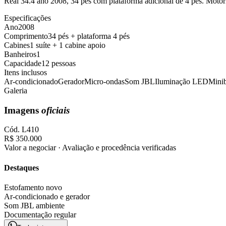
Real 34.4 ano 2008, 34 pés com plataforma adicional de 4 pés. Moto
Especificações
Ano
2008
Comprimento
34 pés + plataforma 4 pés
Cabines
1 suíte + 1 cabine apoio
Banheiros
1
Capacidade
12 pessoas
Itens inclusos
Ar-condicionado
Gerador
Micro-ondas
Som JBL
Iluminação LED
Mini
Galeria
Imagens
oficiais
Cód.
L410
R$ 350.000
Valor a negociar · Avaliação e procedência verificadas
Destaques
Estofamento novo
Ar-condicionado e gerador
Som JBL ambiente
Documentação regular