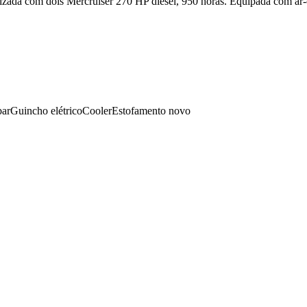
rizada com dois Mercruiser 270 HP diesel, 950 horas. Equipada com ar
bar
Guincho elétrico
Cooler
Estofamento novo