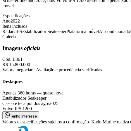
Schaefer 660 ano 2022, dois Volvo IPS 1200 diesel com apenas 360 ho
móvel.
Especificações
Ano
2022
Itens inclusos
Radar
GPS
Estabilizador Seakeeper
Plataforma móvel
Ar-condicionado
Galeria
Imagens
oficiais
Cód.
L361
R$ 15.800.000
Valor a negociar · Avaliação e procedência verificadas
Destaques
Apenas 360 horas — quase nova
Estabilizador Seakeeper
Casco e teca polidos ago/2025
Volvo IPS 1200
Tenho interesse
Valores e especificações sujeitos a confirmação. Kadu Marine realiza