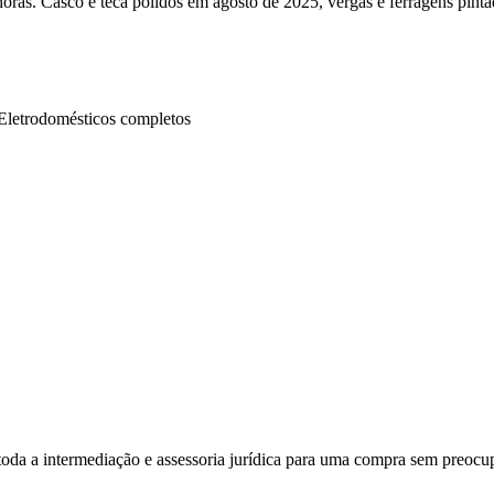
ras. Casco e teca polidos em agosto de 2025, vergas e ferragens pinta
Eletrodomésticos completos
 toda a intermediação e assessoria jurídica para uma compra sem preocu