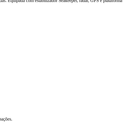
das. Equipada com estabilizador Seakeeper, radar, GPS e plataforma
pações.