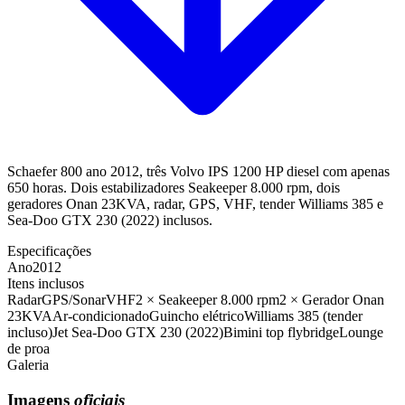
Schaefer 800 ano 2012, três Volvo IPS 1200 HP diesel com apenas
650 horas. Dois estabilizadores Seakeeper 8.000 rpm, dois
geradores Onan 23KVA, radar, GPS, VHF, tender Williams 385 e
Sea-Doo GTX 230 (2022) inclusos.
Especificações
Ano
2012
Itens inclusos
Radar
GPS/Sonar
VHF
2 × Seakeeper 8.000 rpm
2 × Gerador Onan
23KVA
Ar-condicionado
Guincho elétrico
Williams 385 (tender
incluso)
Jet Sea-Doo GTX 230 (2022)
Bimini top flybridge
Lounge
de proa
Galeria
Imagens
oficiais