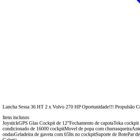
Lancha Sessa 36 HT 2 x Volvo 270 HP Oportunidade!!! Propulsão C
Itens inclusos
Joystick
GPS Glas Cockpit de 12”
Fechamento de capota
Teka cockpit 
condicionado de 16000 cockpit
Movel de popa com churrasqueira
Ante
ondas
Geladeira de gaveta com 65Its no cockpit
Suporte de Bote
Par de
Galeria