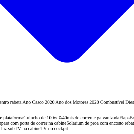
entro rabeta Ano Casco 2020 Ano dos Motores 2020 Combustível Dies
e plataforma
Guincho de 100w ¢/40mts de corrente galvanizada
Flaps
Bo
para com porta de correr na cabine
Solarium de proa com encosto rebat
 luz sub
TV na cabine
TV no cockpit