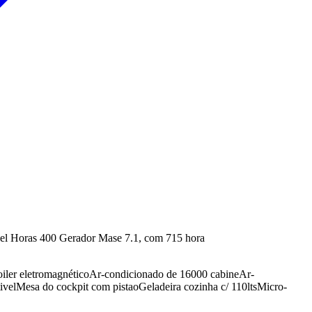
el Horas 400 Gerador Mase 7.1, com 715 hora
iler eletromagnético
Ar-condicionado de 16000 cabine
Ar-
ivel
Mesa do cockpit com pistao
Geladeira cozinha c/ 110lts
Micro-