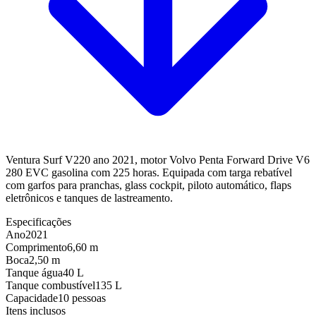
Ventura Surf V220 ano 2021, motor Volvo Penta Forward Drive V6
280 EVC gasolina com 225 horas. Equipada com targa rebatível
com garfos para pranchas, glass cockpit, piloto automático, flaps
eletrônicos e tanques de lastreamento.
Especificações
Ano
2021
Comprimento
6,60 m
Boca
2,50 m
Tanque água
40 L
Tanque combustível
135 L
Capacidade
10 pessoas
Itens inclusos