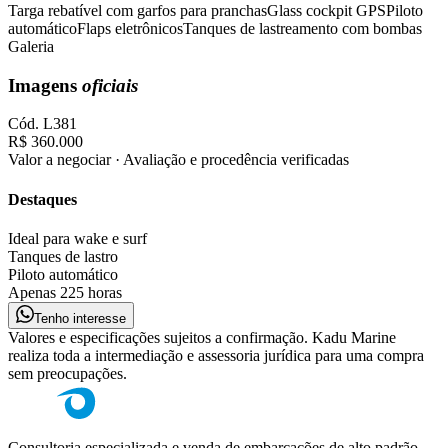
Targa rebatível com garfos para pranchas
Glass cockpit GPS
Piloto
automático
Flaps eletrônicos
Tanques de lastreamento com bombas
Galeria
Imagens
oficiais
Cód.
L381
R$ 360.000
Valor a negociar · Avaliação e procedência verificadas
Destaques
Ideal para wake e surf
Tanques de lastro
Piloto automático
Apenas 225 horas
Tenho interesse
Valores e especificações sujeitos a confirmação. Kadu Marine
realiza toda a intermediação e assessoria jurídica para uma compra
sem preocupações.
Consultoria especializada e venda de embarcações de alto padrão.